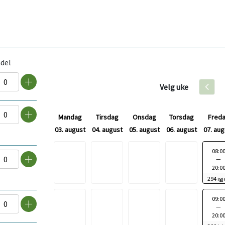
ndel
Velg uke
ser
Øk
Forri
l
antall
Mandag
Tirsdag
Onsdag
Torsdag
Fred
uke
ser
Øk
03. august
04. august
05. august
06. august
07. aug
l
antall
T
08:0
—
i
20:0
ser
Øk
d
294 igj
s
l
antall
T
09:0
p
—
i
u
20:0
ser
Øk
d