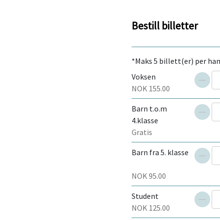
Bestill billetter
*Maks 5 billett(er) per ha
Voksen
NOK 155.00
Redu
Barn t.o.m
antal
4.klasse
Redu
Gratis
antal
Barn fra 5. klasse
Redu
NOK 95.00
antal
Student
NOK 125.00
Redu