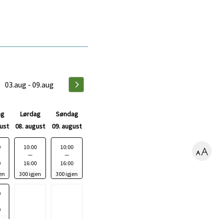
ge
Neste
ag
Lørdag
Søndag
uke
ust
08. august
09. august
T
T
0
10:00
10:00
—
—
i
i
0
16:00
16:00
d
d
en
300 igjen
300 igjen
s
s
0
p
p
u
u
0