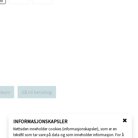
n
n
en
k
k
t
t
:
:
ekurv
Gå til betaling
INFORMASJONSKAPSLER
Lukk
Nettsiden inneholder cookies (informasjonskapsler), som er en
vindu
tekstfil som tar vare på data og som inneholder informasjon. For å