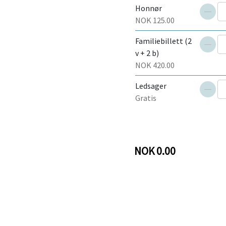
Honnør
antal
NOK 125.00
Redu
Familiebillett (2
antal
v + 2 b)
Redu
NOK 420.00
antal
Ledsager
Gratis
Redu
antal
NOK 0.00