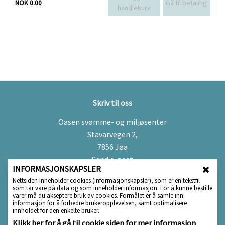
Gå til betaling
NOK 0.00
handlekurv
Skriv til oss
Oasen svømme- og miljøsenter
Stavarvegen 2,
7856 Jøa
Send e-post
INFORMASJONSKAPSLER
Namsos kommune – org.nr. 942 875 967
L
Nettsiden inneholder cookies (informasjonskapsler), som er en tekstfil
som tar vare på data og som inneholder informasjon. For å kunne bestille
u
Besøk oss
varer må du akseptere bruk av cookies. Formålet er å samle inn
k
informasjon for å forbedre brukeropplevelsen, samt optimalisere
Jarle Hildrums veg 6,
k
innholdet for den enkelte bruker.
v
7800 Namsos
Klikk her for å gå til cookie siden for mer informasjon